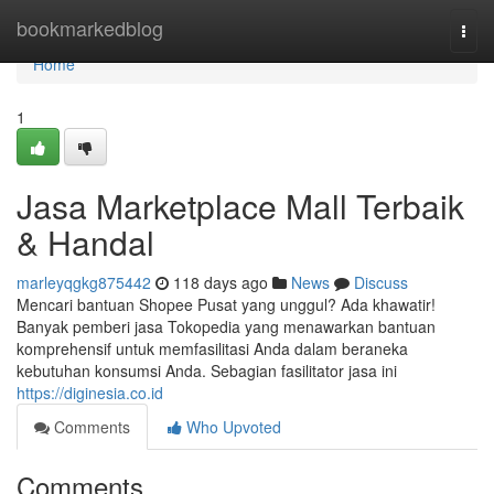
Home
bookmarkedblog
Togg
navi
Home
1
Jasa Marketplace Mall Terbaik
& Handal
marleyqgkg875442
118 days ago
News
Discuss
Mencari bantuan Shopee Pusat yang unggul? Ada khawatir!
Banyak pemberi jasa Tokopedia yang menawarkan bantuan
komprehensif untuk memfasilitasi Anda dalam beraneka
kebutuhan konsumsi Anda. Sebagian fasilitator jasa ini
https://diginesia.co.id
Comments
Who Upvoted
Comments