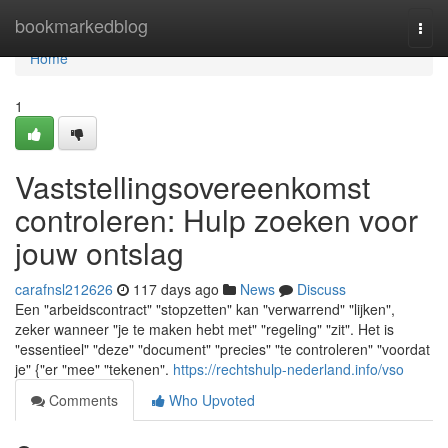
Home
bookmarkedblog
Togg
navi
Home
1
Vaststellingsovereenkomst
controleren: Hulp zoeken voor
jouw ontslag
carafnsl212626
117 days ago
News
Discuss
Een "arbeidscontract" "stopzetten" kan "verwarrend" "lijken",
zeker wanneer "je te maken hebt met" "regeling" "zit". Het is
"essentieel" "deze" "document" "precies" "te controleren" "voordat
je" {"er "mee" "tekenen".
https://rechtshulp-nederland.info/vso
Comments
Who Upvoted