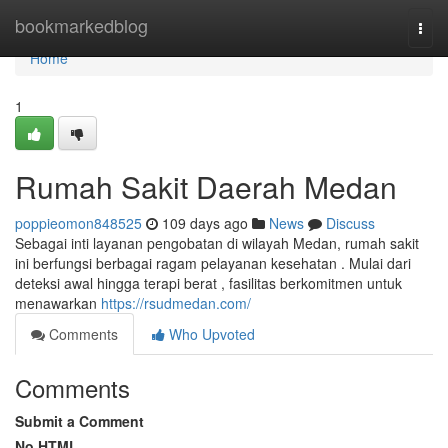
Home
bookmarkedblog
Togg
navi
Home
1
Rumah Sakit Daerah Medan
poppieomon848525
109 days ago
News
Discuss
Sebagai inti layanan pengobatan di wilayah Medan, rumah sakit
ini berfungsi berbagai ragam pelayanan kesehatan . Mulai dari
deteksi awal hingga terapi berat , fasilitas berkomitmen untuk
menawarkan
https://rsudmedan.com/
Comments
Who Upvoted
Comments
Submit a Comment
No HTML