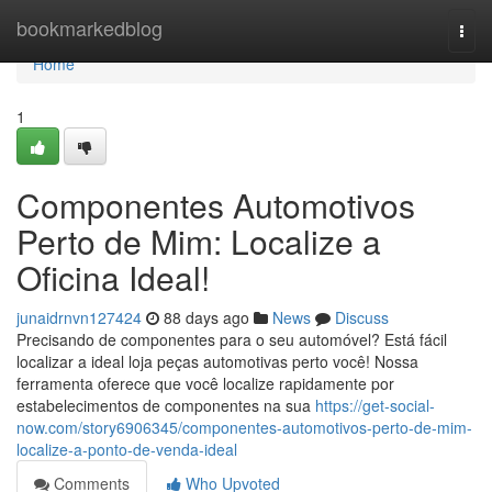
Home
bookmarkedblog
Togg
navi
Home
1
Componentes Automotivos
Perto de Mim: Localize a
Oficina Ideal!
junaidrnvn127424
88 days ago
News
Discuss
Precisando de componentes para o seu automóvel? Está fácil
localizar a ideal loja peças automotivas perto você! Nossa
ferramenta oferece que você localize rapidamente por
estabelecimentos de componentes na sua
https://get-social-
now.com/story6906345/componentes-automotivos-perto-de-mim-
localize-a-ponto-de-venda-ideal
Comments
Who Upvoted