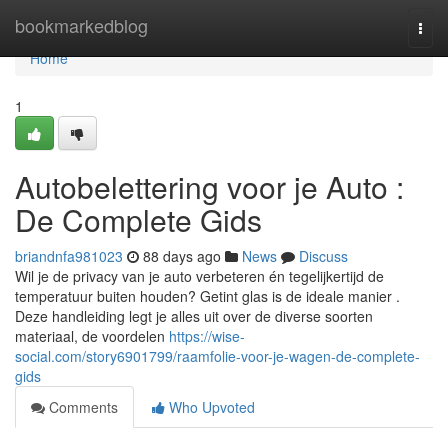
Home
bookmarkedblog
Togg
navi
Home
1
Autobelettering voor je Auto :
De Complete Gids
briandnfa981023
88 days ago
News
Discuss
Wil je de privacy van je auto verbeteren én tegelijkertijd de
temperatuur buiten houden? Getint glas is de ideale manier .
Deze handleiding legt je alles uit over de diverse soorten
materiaal, de voordelen
https://wise-
social.com/story6901799/raamfolie-voor-je-wagen-de-complete-
gids
Comments
Who Upvoted