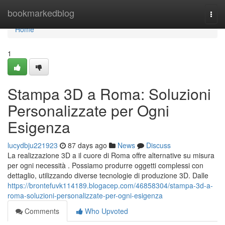
Home
bookmarkedblog
Togg
navi
Home
1
Stampa 3D a Roma: Soluzioni
Personalizzate per Ogni
Esigenza
lucydbju221923
87 days ago
News
Discuss
La realizzazione 3D a il cuore di Roma offre alternative su misura
per ogni necessità . Possiamo produrre oggetti complessi con
dettaglio, utilizzando diverse tecnologie di produzione 3D. Dalle
https://brontefuvk114189.blogacep.com/46858304/stampa-3d-a-
roma-soluzioni-personalizzate-per-ogni-esigenza
Comments
Who Upvoted