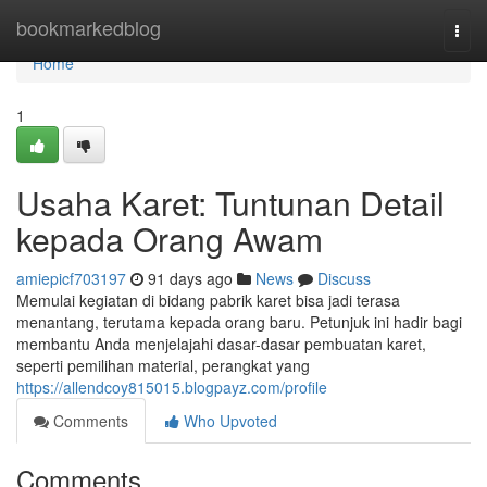
Home
bookmarkedblog
Togg
navi
Home
1
Usaha Karet: Tuntunan Detail
kepada Orang Awam
amiepicf703197
91 days ago
News
Discuss
Memulai kegiatan di bidang pabrik karet bisa jadi terasa
menantang, terutama kepada orang baru. Petunjuk ini hadir bagi
membantu Anda menjelajahi dasar-dasar pembuatan karet,
seperti pemilihan material, perangkat yang
https://allendcoy815015.blogpayz.com/profile
Comments
Who Upvoted
Comments