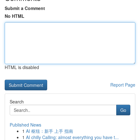
Submit a Comment
No HTML
HTML is disabled
Report Page
Search
Go
Published News
1
AI 枢纽：新手 上手 指南
1
AI chilly Calling: almost everything you have t...