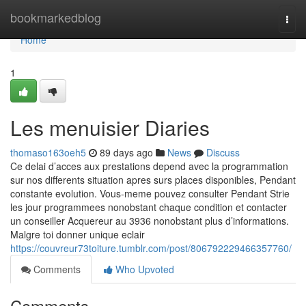
Home
bookmarkedblog
Togg
navi
Home
1
Les menuisier Diaries
thomaso163oeh5
89 days ago
News
Discuss
Ce delai d’acces aux prestations depend avec la programmation
sur nos differents situation apres surs places disponibles, Pendant
constante evolution. Vous-meme pouvez consulter Pendant Strie
les jour programmees nonobstant chaque condition et contacter
un conseiller Acquereur au 3936 nonobstant plus d’informations.
Malgre toi donner unique eclair
https://couvreur73toiture.tumblr.com/post/806792229466357760/
Comments
Who Upvoted
Comments