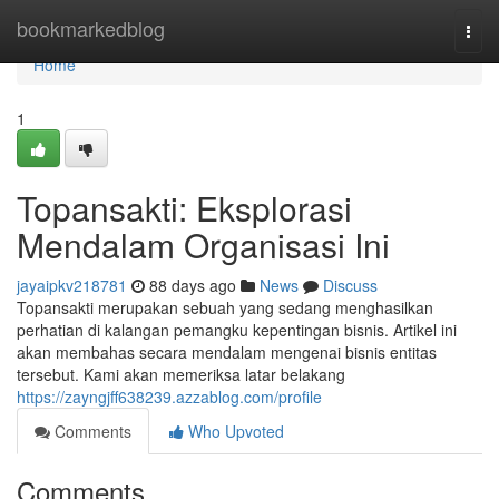
Home
bookmarkedblog
Togg
navi
Home
1
Topansakti: Eksplorasi
Mendalam Organisasi Ini
jayaipkv218781
88 days ago
News
Discuss
Topansakti merupakan sebuah yang sedang menghasilkan
perhatian di kalangan pemangku kepentingan bisnis. Artikel ini
akan membahas secara mendalam mengenai bisnis entitas
tersebut. Kami akan memeriksa latar belakang
https://zayngjff638239.azzablog.com/profile
Comments
Who Upvoted
Comments