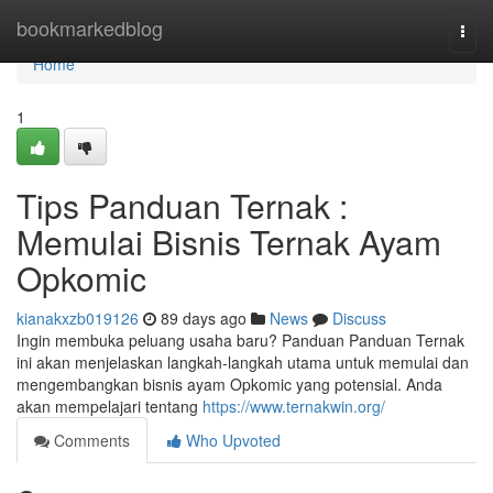
Home
bookmarkedblog
Togg
navi
Home
1
Tips Panduan Ternak :
Memulai Bisnis Ternak Ayam
Opkomic
kianakxzb019126
89 days ago
News
Discuss
Ingin membuka peluang usaha baru? Panduan Panduan Ternak
ini akan menjelaskan langkah-langkah utama untuk memulai dan
mengembangkan bisnis ayam Opkomic yang potensial. Anda
akan mempelajari tentang
https://www.ternakwin.org/
Comments
Who Upvoted