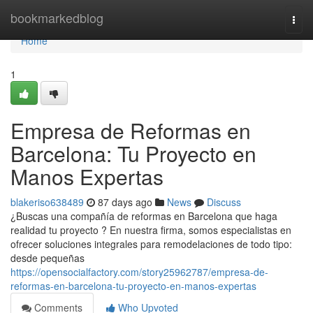
Home
bookmarkedblog
Togg
navi
Home
1
Empresa de Reformas en
Barcelona: Tu Proyecto en
Manos Expertas
blakeriso638489
87 days ago
News
Discuss
¿Buscas una compañía de reformas en Barcelona que haga
realidad tu proyecto ? En nuestra firma, somos especialistas en
ofrecer soluciones integrales para remodelaciones de todo tipo:
desde pequeñas
https://opensocialfactory.com/story25962787/empresa-de-
reformas-en-barcelona-tu-proyecto-en-manos-expertas
Comments
Who Upvoted