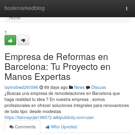
Home
bookmarkedblog
Togg
navi
Home
1
Empresa de Reformas en
Barcelona: Tu Proyecto en
Manos Expertas
laytnobwd260596
89 days ago
News
Discuss
¿Buscas una empresa de remodelaciones en Barcelona que
haga realidad tu idea ? En nuestra empresa , somos
profesionales en ofrecer soluciones integrales para renovaciones
de todo tipo: desde modestas
https://tiannaycjw198572.wikipublicity.com/user
Comments
Who Upvoted