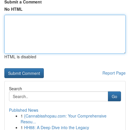
Submit a Comment
No HTML
HTML is disabled
Report Page
Search
Go
Published News
1
{Cannabisshopau.com: Your Comprehensive
Resou...
1
HH88: A Deep Dive into the Legacy