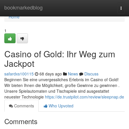
Home
bookmarkedblog
Togg
navi
Home
1
Casino of Gold: Ihr Weg zum
Jackpot
safardxs100115
68 days ago
News
Discuss
Beginnen Sie eine unvergessliches Erlebnis im Casino of Gold!
Wir bieten Ihnen die Möglichkeit, große Gewinne zu gewinnen .
Unsere Spielautomaten und Tischspiele sind ausgestattet
neuester Technologie
https://de.trustpilot.com/review/sleepnap.de
Comments
Who Upvoted
Comments