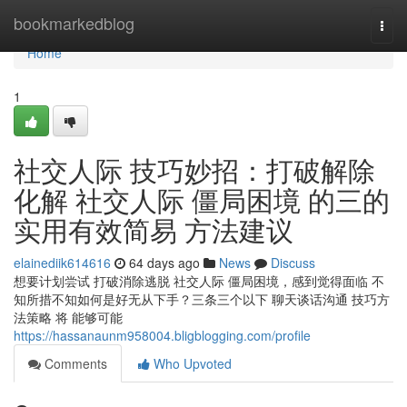
Home
bookmarkedblog
Togg
navi
Home
1
社交人际 技巧妙招：打破解除
化解 社交人际 僵局困境 的三的
实用有效简易 方法建议
elainediik614616
64 days ago
News
Discuss
想要计划尝试 打破消除逃脱 社交人际 僵局困境，感到觉得面临 不
知所措不知如何是好无从下手？三条三个以下 聊天谈话沟通 技巧方
法策略 将 能够可能
https://hassanaunm958004.bligblogging.com/profile
Comments
Who Upvoted