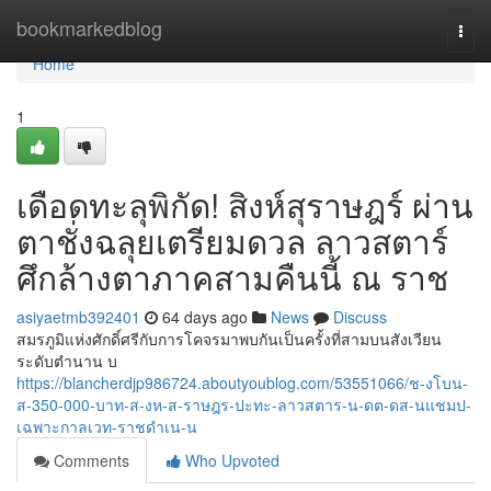
Home
bookmarkedblog
Togg
navi
Home
1
เดือดทะลุพิกัด! สิงห์สุราษฎร์ ผ่าน
ตาชั่งฉลุยเตรียมดวล ลาวสตาร์
ศึกล้างตาภาคสามคืนนี้ ณ ราช
asiyaetmb392401
64 days ago
News
Discuss
สมรภูมิแห่งศักดิ์ศรีกับการโคจรมาพบกันเป็นครั้งที่สามบนสังเวียน
ระดับตำนาน บ
https://blancherdjp986724.aboutyoublog.com/53551066/ช-งโบน-
ส-350-000-บาท-ส-งห-ส-ราษฎร-ปะทะ-ลาวสตาร-น-ดต-ดส-นแชมป-
เฉพาะกาลเวท-ราชดำเน-น
Comments
Who Upvoted