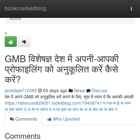
Home
bookmarkedblog
Togg
navi
Home
1
GMB विशेषज्ञ देश में अपनी-आपकी
प्रोफाइलिंग को अनुकूलित करें कैसे
करें?
janedsjw712385
63 days ago
News
Discuss
देश में अपने GMB को अनुकूलित करें करने के लिए, शुरू में ध्यान दें कि आपकी-आपकी
https://rishinusv829051.look4blog.com/79409741/ग-गल-म-ई-ब-जन-
स-एक-सपर-ट-द-श-म-अपन-प-र-फ-इल-क-अन-क-ल-त-कर-क-स-कर-ग
Comments
Who Upvoted
Comments