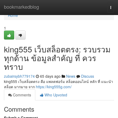
Home
bookmarkedblog
Togg
navi
Home
1
king555 เว็บสล็อตตรง: รวบรวม
ทุกด้าน ข้อมูลสำคัญ ที่ ควร
ทราบ
zubairsybh779174
65 days ago
News
Discuss
king555 เว็บสล็อตตรง คือ แพลตฟอร์ม สล็อตออนไลน์ หลัก ที่ แนะนำ
สล็อต มากมาย จาก
https://king555g.com/
Comments
Who Upvoted
Comments
Submit a Comment