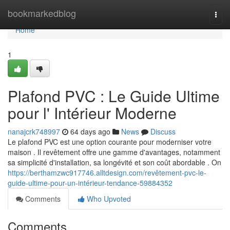
Home
bookmarkedblog
Togg
navi
Home
1
Plafond PVC : Le Guide Ultime
pour l' Intérieur Moderne
nanajcrk748997
64 days ago
News
Discuss
Le plafond PVC est une option courante pour moderniser votre
maison . Il revêtement offre une gamme d'avantages, notamment
sa simplicité d'installation, sa longévité et son coût abordable . On
https://berthamzwc917746.alltdesign.com/revêtement-pvc-le-
guide-ultime-pour-un-intérieur-tendance-59884352
Comments
Who Upvoted
Comments