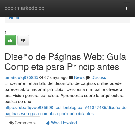
Home
bookmarkedblog
Togg
navi
Home
1
Diseño de Páginas Web: Guía
Completa para Principiantes
umaircwiq995935
67 days ago
News
Discuss
Empezar en el ámbito del desarrollo de páginas online puede
parecer abrumador al principio , pero esta manual te ofrecerá
una visión general completa. Aprenderás sobre la arquitectura
básica de una
https://robertqvwe835590.techionblog.com/41847485/diseño-de-
páginas-web-guía-completa-para-principiantes
Comments
Who Upvoted