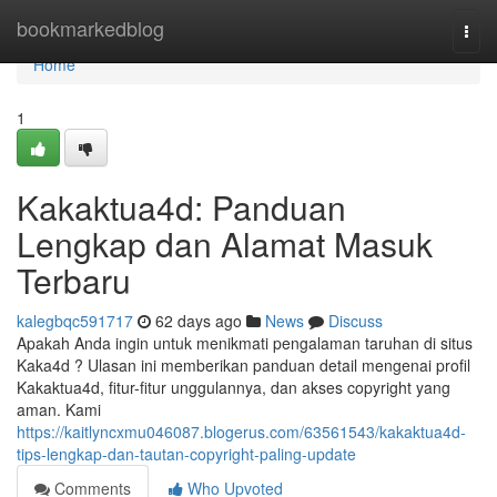
Home
bookmarkedblog
Togg
navi
Home
1
Kakaktua4d: Panduan
Lengkap dan Alamat Masuk
Terbaru
kalegbqc591717
62 days ago
News
Discuss
Apakah Anda ingin untuk menikmati pengalaman taruhan di situs
Kaka4d ? Ulasan ini memberikan panduan detail mengenai profil
Kakaktua4d, fitur-fitur unggulannya, dan akses copyright yang
aman. Kami
https://kaitlyncxmu046087.blogerus.com/63561543/kakaktua4d-
tips-lengkap-dan-tautan-copyright-paling-update
Comments
Who Upvoted