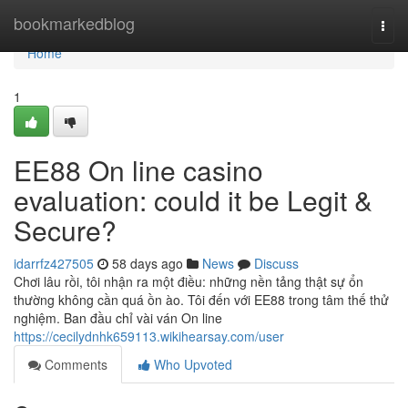
Home
bookmarkedblog
Togg
navi
Home
1
EE88 On line casino
evaluation: could it be Legit &
Secure?
idarrfz427505
58 days ago
News
Discuss
Chơi lâu rồi, tôi nhận ra một điều: những nền tảng thật sự ổn
thường không cần quá ồn ào. Tôi đến với EE88 trong tâm thế thử
nghiệm. Ban đầu chỉ vài ván On line
https://cecilydnhk659113.wikihearsay.com/user
Comments
Who Upvoted