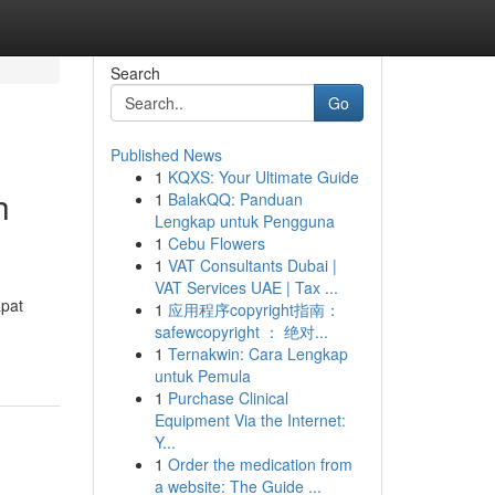
Search
Go
Published News
1
KQXS: Your Ultimate Guide
h
1
BalakQQ: Panduan
Lengkap untuk Pengguna
1
Cebu Flowers
1
VAT Consultants Dubai |
VAT Services UAE | Tax ...
apat
1
应用程序copyright指南：
safewcopyright ： 绝对...
1
Ternakwin: Cara Lengkap
untuk Pemula
1
Purchase Clinical
Equipment Via the Internet:
Y...
1
Order the medication from
a website: The Guide ...