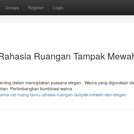
Groups
Register
Login
 Rahasia Ruangan Tampak Mewa
 penting dalam menciptakan suasana elegan . Warna yang digunakan d
ruhan. Pertimbangkan kombinasi warna
warna-cat-ruang-tamu-rahasia-ruangan-tampak-mewah-dan-elegan