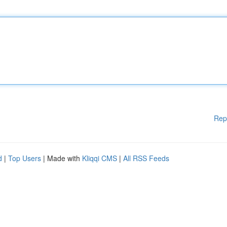
Rep
d
|
Top Users
| Made with
Kliqqi CMS
|
All RSS Feeds