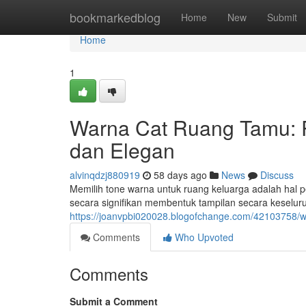
Home
bookmarkedblog
Home
New
Submit
Home
1
Warna Cat Ruang Tamu:
dan Elegan
alvinqdzj880919
58 days ago
News
Discuss
Memilih tone warna untuk ruang keluarga adalah hal
secara signifikan membentuk tampilan secara keselu
https://joanvpbi020028.blogofchange.com/42103758/
Comments
Who Upvoted
Comments
Submit a Comment