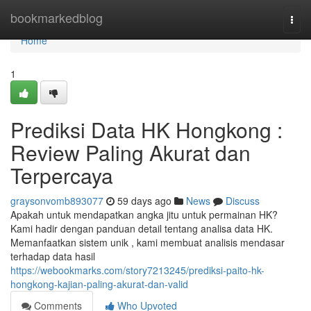
Home
bookmarkedblog
Togg
navi
Home
1
Prediksi Data HK Hongkong :
Review Paling Akurat dan
Terpercaya
graysonvomb893077
59 days ago
News
Discuss
Apakah untuk mendapatkan angka jitu untuk permainan HK?
Kami hadir dengan panduan detail tentang analisa data HK.
Memanfaatkan sistem unik , kami membuat analisis mendasar
terhadap data hasil
https://webookmarks.com/story7213245/prediksi-paito-hk-
hongkong-kajian-paling-akurat-dan-valid
Comments
Who Upvoted