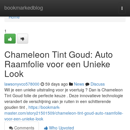
Home
bookmarkedblog
Togg
navi
Home
1
Chameleon Tint Goud: Auto
Raamfolie voor een Unieke
Look
lawsonyvco578000
59 days ago
News
Discuss
Wil je een unieke uitstraling voor je voertuig ? Dan is Chameleon
Tint Goud folie de perfecte keuze . Deze innovatieve technologie
verandert de verschijning van je ruiten in een schitterende
gouden tint ,
https://bookmark-
master.com/story21501509/chameleon-tint-goud-auto-raamfolie-
voor-een-unieke-look
Comments
Who Upvoted