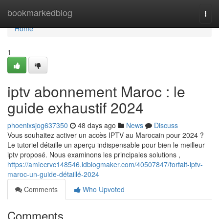
Home
bookmarkedblog
Togg
navi
Home
1
iptv abonnement Maroc : le
guide exhaustif 2024
phoenixsjog637350
48 days ago
News
Discuss
Vous souhaitez activer un accès IPTV au Marocain pour 2024 ?
Le tutoriel détaille un aperçu indispensable pour bien le meilleur
iptv proposé. Nous examinons les principales solutions ,
https://amiecrvc148546.idblogmaker.com/40507847/forfait-iptv-
maroc-un-guide-détaillé-2024
Comments
Who Upvoted
Comments