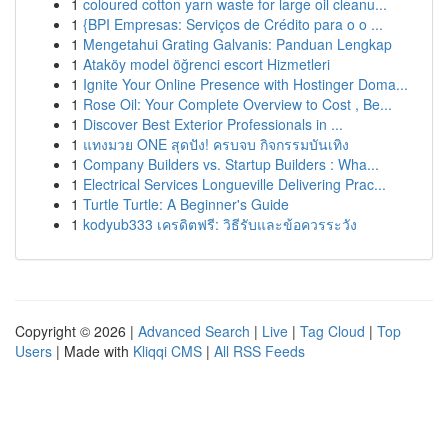
1
coloured cotton yarn waste for large oil cleanu...
1
{BPI Empresas: Serviços de Crédito para o o ...
1
Mengetahui Grating Galvanis: Panduan Lengkap
1
Ataköy model öğrenci escort Hizmetleri
1
Ignite Your Online Presence with Hostinger Doma...
1
Rose Oil: Your Complete Overview to Cost , Be...
1
Discover Best Exterior Professionals in ...
1
แทงมวย ONE สุดปัง! ครบจบ กิจกรรมบันเทิง
1
Company Builders vs. Startup Builders : Wha...
1
Electrical Services Longueville Delivering Prac...
1
Turtle Turtle: A Beginner's Guide
1
kodyub333 เครดิตฟรี: วิธีรับและข้อควรระวัง
Copyright © 2026 |
Advanced Search
|
Live
|
Tag Cloud
|
Top
Users
| Made with
Kliqqi CMS
|
All RSS Feeds