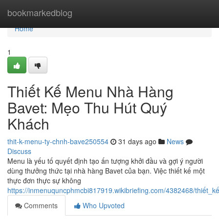
Home
bookmarkedblog
Home
1
Thiết Kế Menu Nhà Hàng
Bavet: Mẹo Thu Hút Quý
Khách
thit-k-menu-ty-chnh-bave250554
31 days ago
News
Discuss
Menu là yếu tố quyết định tạo ấn tượng khởi đầu và gợi ý người
dùng thưởng thức tại nhà hàng Bavet của bạn. Việc thiết kế một
thực đơn thực sự không
https://inmenuquncphmcbi817919.wikibriefing.com/4382468/thiết
Comments
Who Upvoted