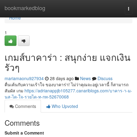
Home
bookmarkedblog
Togg
navi
Home
1
เกมส์บาคาร่า : สนุกง่าย แจกเงิน
รัวๆ
mariamaonu927934
28 days ago
News
Discuss
ตื่นเต้นกับความเร้าใจ ของบาคาร่า! ไม่ว่าคุณจะอยู่เวลานี้ ก็สามารถ
สัมผัส เกม
https://adrianappjb105277.canariblogs.com/บาคาร-า-ม-
นส-ได-ใจ-รวยได-ท-กท-52670068
Comments
Who Upvoted
Comments
Submit a Comment