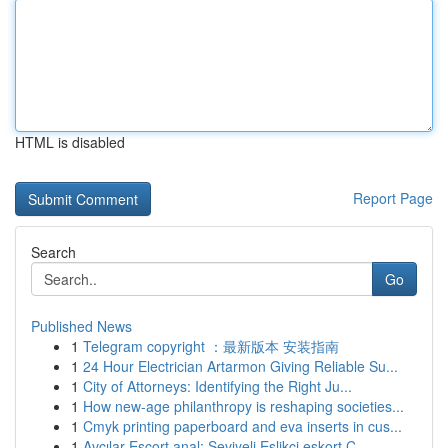
HTML is disabled
Report Page
Search
Go
Published News
1
Telegram copyright ：最新版本 安装指南
1
24 Hour Electrician Artarmon Giving Reliable Su...
1
City of Attorneys: Identifying the Right Ju...
1
How new-age philanthropy is reshaping societies...
1
Cmyk printing paperboard and eva inserts in cus...
1
Avcılar Escort anal: Seviyeli Eşlikçi eskort Ç...