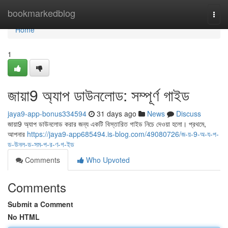
Home
bookmarkedblog
Togg
navi
Home
1
জায়া9 অ্যাপ ডাউনলোড: সম্পূর্ণ গাইড
jaya9-app-bonus334594
31 days ago
News
Discuss
জায়া9 অ্যাপ ডাউনলোড করার জন্য একটি বিস্তারিত গাইড নিচে দেওয়া হলো। প্রথমে,
আপনার
https://jaya9-app685494.is-blog.com/49080726/জ-য়-9-অ-য-প-
ড-উনল-ড-সম-প-র-ণ-গ-ইড
Comments
Who Upvoted
Comments
Submit a Comment
No HTML