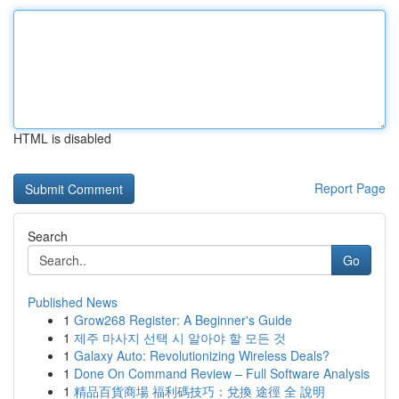
HTML is disabled
Report Page
Search
Go
Published News
1
Grow268 Register: A Beginner's Guide
1
제주 마사지 선택 시 알아야 할 모든 것
1
Galaxy Auto: Revolutionizing Wireless Deals?
1
Done On Command Review – Full Software Analysis
1
精品百貨商場 福利碼技巧：兌換 途徑 全 說明