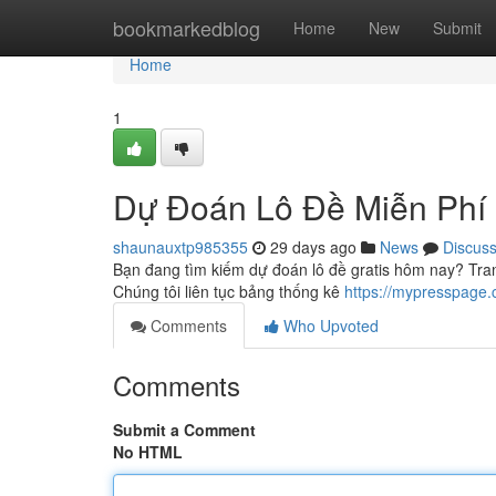
Home
bookmarkedblog
Home
New
Submit
Home
1
Dự Đoán Lô Đề Miễn Phí
shaunauxtp985355
29 days ago
News
Discus
Bạn đang tìm kiếm dự đoán lô đề gratis hôm nay? Tra
Chúng tôi liên tục bảng thống kê
https://mypresspage
Comments
Who Upvoted
Comments
Submit a Comment
No HTML