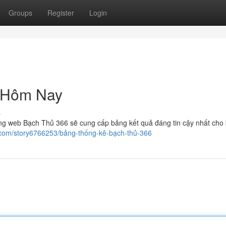
Groups
Register
Login
 Hôm Nay
s
ng web Bạch Thủ 366 sẽ cung cấp bảng kết quả đáng tin cậy nhất cho
.com/story6766253/bảng-thống-kê-bạch-thủ-366