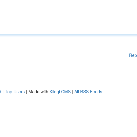
Rep
d
|
Top Users
| Made with
Kliqqi CMS
|
All RSS Feeds