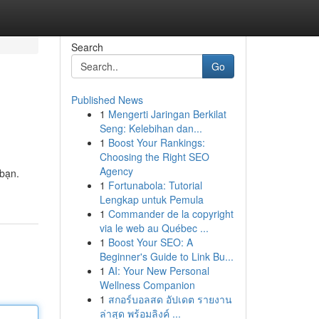
Search
Go
Published News
1
Mengerti Jaringan Berkilat
Seng: Kelebihan dan...
1
Boost Your Rankings:
Choosing the Right SEO
Agency
 bạn.
1
Fortunabola: Tutorial
Lengkap untuk Pemula
1
Commander de la copyright
via le web au Québec ...
1
Boost Your SEO: A
Beginner's Guide to Link Bu...
1
AI: Your New Personal
Wellness Companion
1
สกอร์บอลสด อัปเดต รายงาน
ล่าสุด พร้อมลิงค์ ...