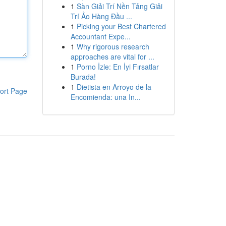
1
Sàn Giải Trí Nền Tảng Giải
Trí Ảo Hàng Đầu ...
1
Picking your Best Chartered
Accountant Expe...
1
Why rigorous research
approaches are vital for ...
1
Porno İzle: En İyi Fırsatlar
Burada!
1
Dietista en Arroyo de la
ort Page
Encomienda: una In...