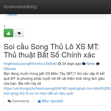
Home
bookmarkedblog
Home
1
Soi cầu Song Thủ Lô XS MT:
Thủ thuật Bắt Số Chính xác
hngdnsoicusongthlmintrun256040
29 days ago
News
Discuss
Bạn đang muốn trúng giải XS Miền Tây (MT)? Soi cầu cặp lô kết
quả MT là phương pháp tuyệt vời để cải thiện khả năng làm giàu
của bạn. Bài viết này sẽ
https://uimtrongcchchisoicusongt006185.topbloghub.com/48453255
tích-song-thủ-lô-xs-mt-mẹo-bắt-số-hiệu-quả
Comments
Who Upvoted