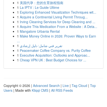
1
美国代孕：您的生育旅程指南
1
La IPTV : Le Guide Ultime
1
Exploring Enhanced Visualization Techniques wit...
1
Acquire a Continental Living Permit Throug...
1
Irving Cleaning Services for Deep Cleaning and ...
1
Acquire This Medication From a Website : A Deta...
1
Mangalore Urbania Rental
1
Make Money Online in 2026: Proven Ways to Earn
...
1
تقرير فني شامل: دليل إرشادي
1
Peacemaker Coffee Company vs. Purity Coffee
1
Executive Acquisition: Outlooks and Approac...
1
Cheap VPN UK : Best Budget Choices for ...
Copyright © 2026 |
Advanced Search
|
Live
|
Tag Cloud
|
Top
Users
| Made with
Kliqqi CMS
|
All RSS Feeds