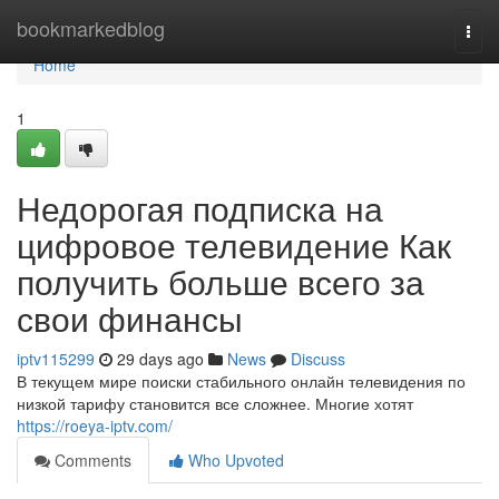
Home
bookmarkedblog
Togg
navi
Home
1
Недорогая подписка на
цифровое телевидение Как
получить больше всего за
свои финансы
iptv115299
29 days ago
News
Discuss
В текущем мире поиски стабильного онлайн телевидения по
низкой тарифу становится все сложнее. Многие хотят
https://roeya-iptv.com/
Comments
Who Upvoted