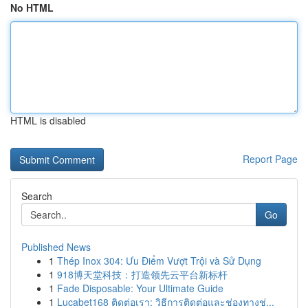
No HTML
HTML is disabled
Report Page
Search
Go
Published News
1
Thép Inox 304: Ưu Điểm Vượt Trội và Sử Dụng
1
918博天堂科技：打造领先云平台新标杆
1
Fade Disposable: Your Ultimate Guide
1
Lucabet168 ติดต่อเรา: วิธีการติดต่อและช่องทางช่...