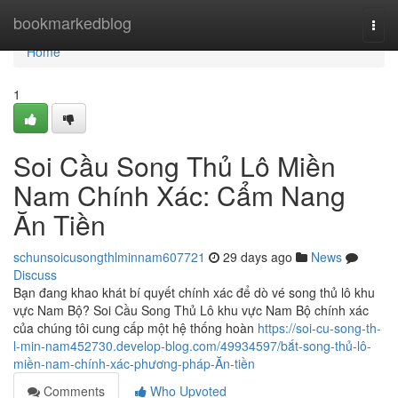
Home
bookmarkedblog
Togg
navi
Home
1
Soi Cầu Song Thủ Lô Miền
Nam Chính Xác: Cẩm Nang
Ăn Tiền
schunsoicusongthlminnam607721
29 days ago
News
Discuss
Bạn đang khao khát bí quyết chính xác để dò vé song thủ lô khu
vực Nam Bộ? Soi Cầu Song Thủ Lô khu vực Nam Bộ chính xác
của chúng tôi cung cấp một hệ thống hoàn
https://soi-cu-song-th-
l-min-nam452730.develop-blog.com/49934597/bắt-song-thủ-lô-
miền-nam-chính-xác-phương-pháp-Ăn-tiền
Comments
Who Upvoted