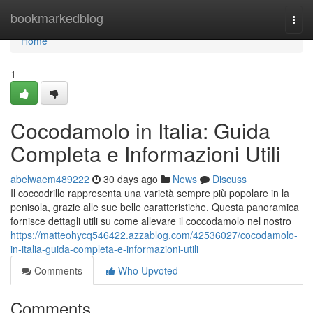
Home
bookmarkedblog
Togg
navi
Home
1
Cocodamolo in Italia: Guida
Completa e Informazioni Utili
abelwaem489222
30 days ago
News
Discuss
Il coccodrillo rappresenta una varietà sempre più popolare in la
penisola, grazie alle sue belle caratteristiche. Questa panoramica
fornisce dettagli utili su come allevare il coccodamolo nel nostro
https://matteohycq546422.azzablog.com/42536027/cocodamolo-
in-italia-guida-completa-e-informazioni-utili
Comments
Who Upvoted
Comments