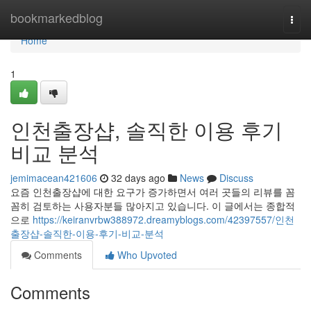
Home
bookmarkedblog
Togg
navi
Home
1
인천출장샵, 솔직한 이용 후기
비교 분석
jemimacean421606
32 days ago
News
Discuss
요즘 인천출장샵에 대한 요구가 증가하면서 여러 곳들의 리뷰를 꼼
꼼히 검토하는 사용자분들 많아지고 있습니다. 이 글에서는 종합적
으로
https://keiranvrbw388972.dreamyblogs.com/42397557/인천
출장샵-솔직한-이용-후기-비교-분석
Comments
Who Upvoted
Comments