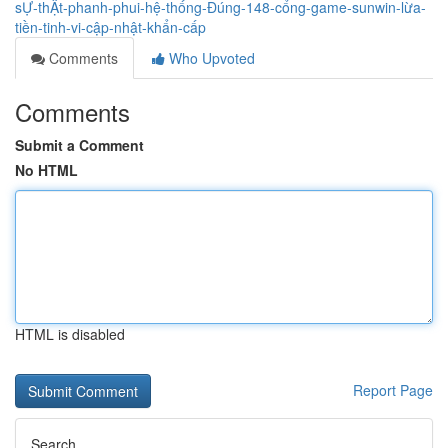
sỰ-thẬt-phanh-phui-hệ-thống-Đúng-148-cổng-game-sunwin-lừa-
tiền-tinh-vi-cập-nhật-khẩn-cấp
Comments
Who Upvoted
Comments
Submit a Comment
No HTML
HTML is disabled
Report Page
Search