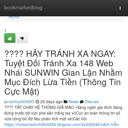
Home
bookmarkedblog
Togg
navi
Home
1
???? HÃY TRÁNH XA NGAY:
Tuyệt Đối Tránh Xa 148 Web
Nhái SUNWIN Gian Lận Nhằm
Mục Đích Lừa Tiền (Thông Tin
Cực Mật)
janamtoz609693
29 days ago
News
Discuss
???? TẨY CHAY HỆ THỐNG GIẢ MẠO: Hàng ngàn gia đình đang
đứng trước bờ vực phá sản trắng tay vì|Cục an toàn thông tin số
vừa công bố dữ liệu phân tích mật về|Các hội
https://mohamadxcht605858.blogoxo.com/42492246/vẠch-trẦn-