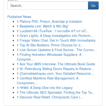
Go
Published News
1
Plafons PVC: Prețuri, Avantaje și Instalare
1
Baajiwala Live: Watch & Win Big!
1
Lucabet168 เว็บสล็อต : รวมเกมฮิต สร้างรายไ...
1
Gram Lights: A Deep Investigation into Perform...
1
Freygo Video Chat: Get in Touch With Immediately
1
Top AI Site Builders: Prime Choices for 2...
1
Live Soccer Updates & Final Scores - The Curren...
1
Finding Heineken Wholesale Suppliers: A
Compreh...
1
Ace Your AWS Interview: The Ultimate Book Guide
1
St. Petersburg Sliding Doors Repairs to Restore...
1
{Cannabisshopau.com: Your Detailed Resource ...
1
Certified Maritime Risk Management: A
Comprehen...
1
HH88: A Deep Dive into the Legacy
1
The Ultimate SEO Specialist: Finding the Top Ta...
1
Discover Real Relief: Chiropractic Care i...